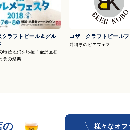
沢クラフトビール＆グル
コザ クラフトビールフ
ス
沖縄県のビアフェス
の地産地消を応援！金沢区初
と食の祭典
店の
様々なオフ