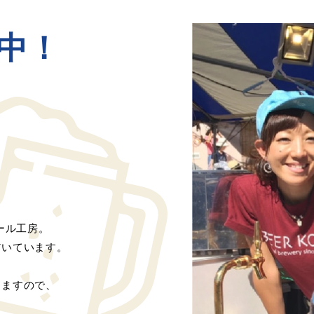
中！
！
ール工房。
だいています。
りますので、