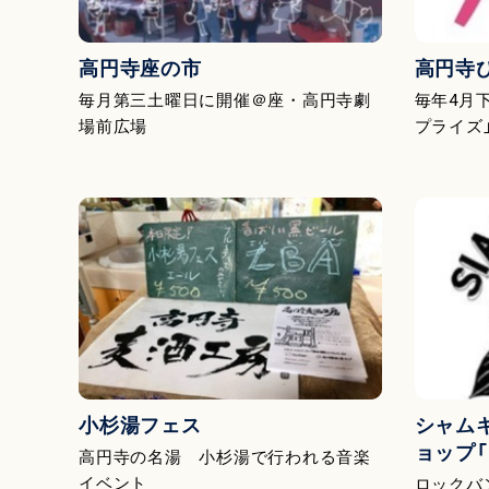
高円寺座の市
高円寺
毎月第三土曜日に開催＠座・高円寺劇
毎年4月
場前広場
プライズ
小杉湯フェス
シャム
ョップ「Fr
高円寺の名湯 小杉湯で行われる音楽
イベント
ロックバ