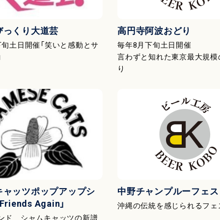
びっくり大道芸
高円寺阿波おどり
下旬土日開催「笑いと感動とサ
毎年8月下旬土日開催
」
言わずと知れた東京最大規模
り
キャッツポップアップシ
中野チャンプルーフェス
iends Again」
沖縄の伝統を感じられるフェ
ンド シャムキャッツの新譜